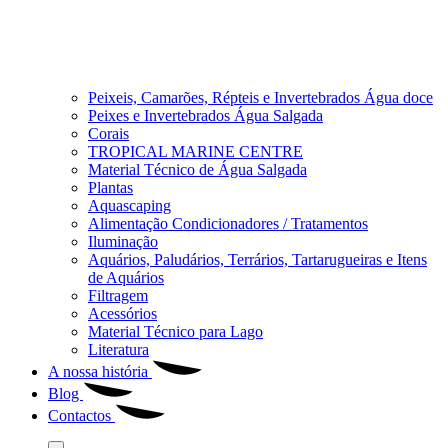
Peixeis, Camarões, Répteis e Invertebrados Água doce
Peixes e Invertebrados Água Salgada
Corais
TROPICAL MARINE CENTRE
Material Técnico de Água Salgada
Plantas
Aquascaping
Alimentação Condicionadores / Tratamentos
Iluminação
Aquários, Paludários, Terrários, Tartarugueiras e Itens
de Aquários
Filtragem
Acessórios
Material Técnico para Lago
Literatura
A nossa história
Blog
Contactos