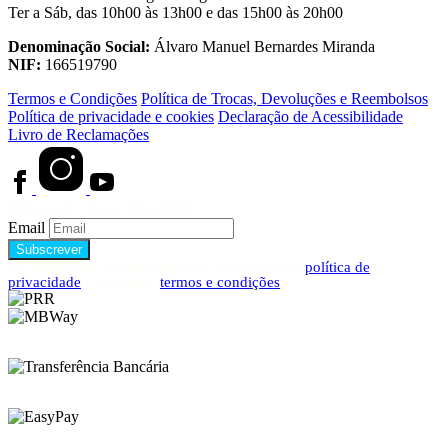
Ter a Sáb, das 10h00 às 13h00 e das 15h00 às 20h00
Denominação Social:
Álvaro Manuel Bernardes Miranda
NIF:
166519790
Termos e Condições
Política de Trocas, Devoluções e Reembolsos
Política de privacidade e cookies
Declaração de Acessibilidade
Livro de Reclamações
Subscreve a nossa newsletter!
Email
Ao subscrever, declara que leu e aceita a nossa
política de
privacidade
e os nossos
termos e condições
.