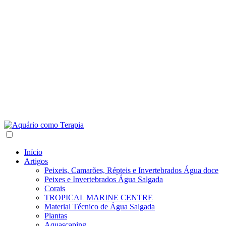
Início
Artigos
Peixeis, Camarões, Répteis e Invertebrados Água doce
Peixes e Invertebrados Água Salgada
Corais
TROPICAL MARINE CENTRE
Material Técnico de Água Salgada
Plantas
Aquascaping