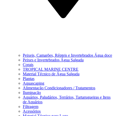
Peixeis, Camarões, Répteis e Invertebrados Água doce
Peixes e Invertebrados Água Salgada
Corais
TROPICAL MARINE CENTRE
Material Técnico de Água Salgada
Plantas
Aquascaping
Alimentação Condicionadores / Tratamentos
Iluminação
Aquários, Paludários, Terrários, Tartarugueiras e Itens
de Aquários
Filtragem
Acessórios
Material Técnico para Lago